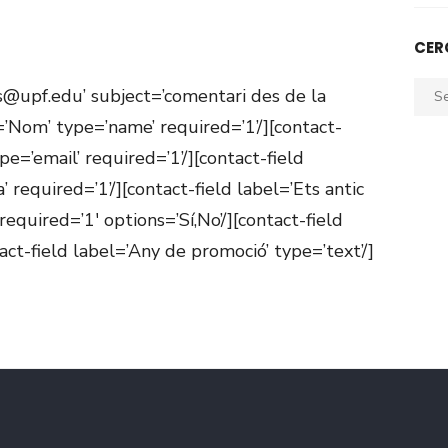
CER
Sear
s@upf.edu’ subject=’comentari des de la
for:
=’Nom’ type=’name’ required=’1’/][contact-
pe=’email’ required=’1’/][contact-field
 required=’1’/][contact-field label=’Ets antic
equired=’1′ options=’Sí,No’/][contact-field
tact-field label=’Any de promoció’ type=’text’/]