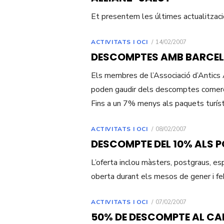
Et presentem les últimes actualitzaci
POSTED
ACTIVITATS I OCI
14/02/2007
ON
DESCOMPTES AMB BARCEL
Els membres de l’Associació d’Antics 
poden gaudir dels descomptes comer
Fins a un 7% menys als paquets turís
POSTED
ACTIVITATS I OCI
08/02/2007
ON
DESCOMPTE DEL 10% ALS 
L’oferta inclou màsters, postgraus, esp
oberta durant els mesos de gener i fe
POSTED
ACTIVITATS I OCI
07/02/2007
ON
50% DE DESCOMPTE AL C