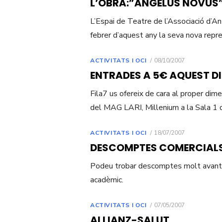
L’OBRA:”ANGELUS NOVUS” EL
L’Espai de Teatre de l’Associació d’A
febrer d’aquest any la seva nova repr
POSTED
ACTIVITATS I OCI
08/10/2007
ON
ENTRADES A 5€ AQUEST DI
Fila7 us ofereix de cara al proper dim
del MAG LARI, Millenium a la Sala 1 
POSTED
ACTIVITATS I OCI
18/07/2007
ON
DESCOMPTES COMERCIAL
Podeu trobar descomptes molt avantatjo
acadèmic.
POSTED
ACTIVITATS I OCI
07/05/2007
ON
ALLIANZ-SALUT