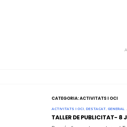
Skip
to
content
A
CATEGORIA:
ACTIVITATS I OCI
ACTIVITATS I OCI
,
DESTACAT
,
GENERAL
TALLER DE PUBLICITAT- 8 