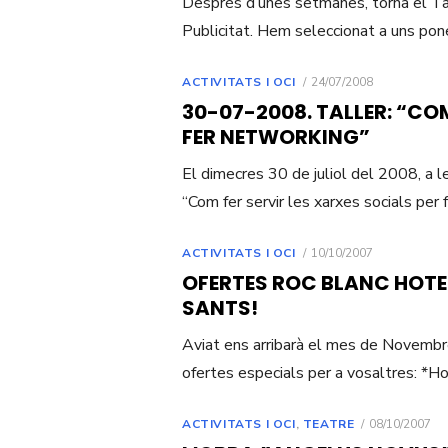
Després d’unes setmanes, torna el Tal
Publicitat. Hem seleccionat a uns po
POSTED
ACTIVITATS I OCI
24/07/2008
ON
30-07-2008. TALLER: “COM
FER NETWORKING”
El dimecres 30 de juliol del 2008, a l
“Com fer servir les xarxes socials per
POSTED
ACTIVITATS I OCI
10/10/2007
ON
OFERTES ROC BLANC HOTEL
SANTS!
Aviat ens arribarà el mes de Novembre
ofertes especials per a vosaltres: 
POSTED
ACTIVITATS I OCI
,
TEATRE
08/10/2007
ON