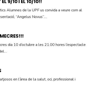
 9/10 I EL 10/10!!
ntics Alumnes de la UPF us convida a veure com al
esentació, “Angelus Novus”.…
MECRES!!!
ecres dia 10 d’octubre a les 21.00 hores l’espectacle
del…
S
sos en l’àrea de la salut, oci, professional i