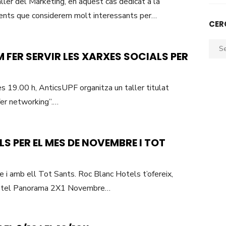
ler del Marketing, en aquest cas dedicat a la
nents que considerem molt interessants per…
CER
Sear
 FER SERVIR LES XARXES SOCIALS PER
for:
es 19.00 h, AnticsUPF organitza un taller titulat
 fer networking”.…
S PER EL MES DE NOVEMBRE I TOT
 i amb ell Tot Sants. Roc Blanc Hotels t’ofereix,
*Hotel Panorama 2X1 Novembre…