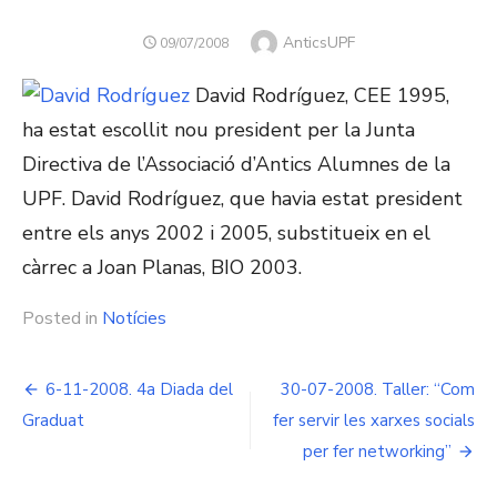
Author
AnticsUPF
POSTED
09/07/2008
ON
David Rodríguez, CEE 1995,
ha estat escollit nou president per la Junta
Directiva de l’Associació d’Antics Alumnes de la
UPF. David Rodríguez, que havia estat president
entre els anys 2002 i 2005, substitueix en el
càrrec a Joan Planas, BIO 2003.
Posted in
Notícies
Navegació
6-11-2008. 4a Diada del
30-07-2008. Taller: “Com
d'entrades
Graduat
fer servir les xarxes socials
per fer networking”