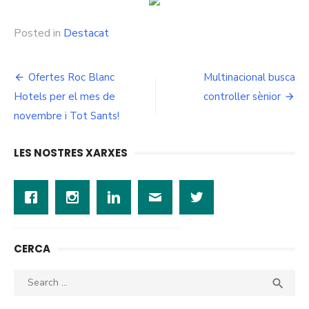
Posted in
Destacat
Navegació
Ofertes Roc Blanc
Multinacional busca
d'entrades
Hotels per el mes de
controller sènior
novembre i Tot Sants!
LES NOSTRES XARXES
CERCA
Search
SEA

for: