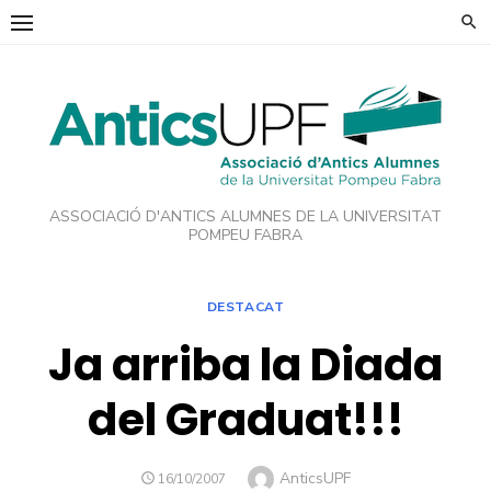
Skip
to
content
ASSOCIACIÓ D'ANTICS ALUMNES DE LA UNIVERSITAT
POMPEU FABRA
DESTACAT
Ja arriba la Diada
del Graduat!!!
Author
AnticsUPF
POSTED
16/10/2007