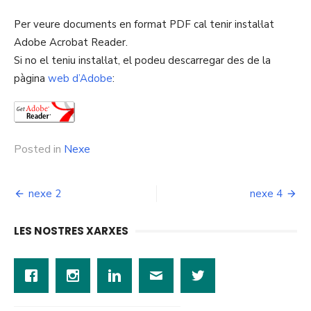
Per veure documents en format PDF cal tenir instal·lat
Adobe Acrobat Reader.
Si no el teniu instal·lat, el podeu descarregar des de la
pàgina
web d’Adobe
:
Posted in
Nexe
Navegació
nexe 2
nexe 4
d'entrades
LES NOSTRES XARXES