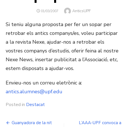
Author
AnticsUPF
POSTED
01/03/2007
ON
Si teniu alguna proposta per fer un sopar per
retrobar els antics companys/es, voleu participar
a la revista Nexe, ajudar-nos a retrobar els
vostres companys d’estudis, oferir feina al nostre
Nexe News, insertar publicitat a l’Associació, etc,
estem disposats a ajudar-vos.
Envieu-nos un correu eletrònic a:
antics.alumnes@upf.edu
Posted in
Destacat
Navegació
Guanyadora de la nit
L’AAA-UPF convoca a