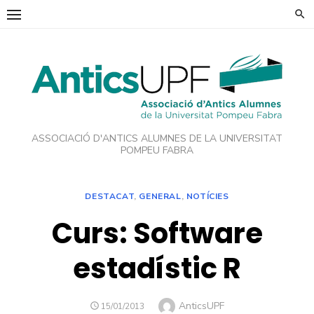
Skip
to
content
ASSOCIACIÓ D'ANTICS ALUMNES DE LA UNIVERSITAT
POMPEU FABRA
DESTACAT
,
GENERAL
,
NOTÍCIES
Curs: Software
estadístic R
Author
AnticsUPF
POSTED
15/01/2013