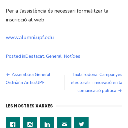
Per a l’assistència és necessari formalitzar la
inscripció al web
www.alumni.upf.edu
Posted in
Destacat
,
General
,
Notícies
Navegació
Assemblea General
Taula rodona: Campanyes
d'entrades
Ordinària AnticsUPF
electorals i innovació en la
comunicació política
LES NOSTRES XARXES